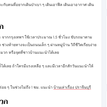
ะกับคนที่อยากเดินป่าเบา ๆ เดินเอาฟีล เดินเอาอากาศ เดิน
วก
่ะ จากกรุงเทพฯ ใช้เวลาประมาณ 1.5 ชั่วโมง ขับรถมาตาม
 ช่วงท้ายทางจะเป็นถนนเล็ก ๆ ผ่านหมู่บ้าน วิถีชีวิตเรียบง่าย
มวก หรือจุดที่ชาวบ้านแนะนำได้เลย
 ก็ได้เลย ถ้าใครมีแรงเหลือ ๆ และมีเวลาอีกสักวันแนะนำให้
่อย ๆ ในช่วงไม่ถึง 1 ชม. แนะนำ
บ้านเล่าเรื่อง ปราจีนบุรี
มวก