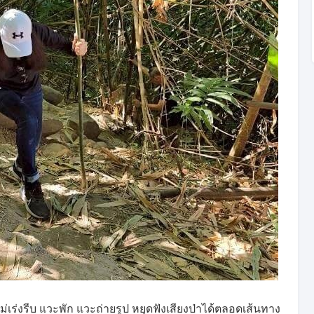
ไม่เร่งรีบ แวะพัก แวะถ่ายรูป หยุดฟังเสียงป่าได้ตลอดเส้นทาง