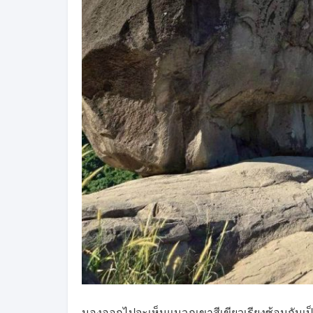
มองออกไปจะเห็นแนวภูเขาสีเขียวเรียงซ้อนกันเป็นชั