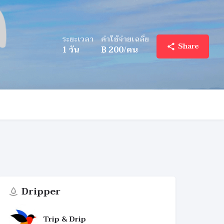
ระยะเวลา
ค่าใช้จ่ายเฉลี่ย
Share
1
วัน
฿
200
/คน
Dripper
Trip & Drip